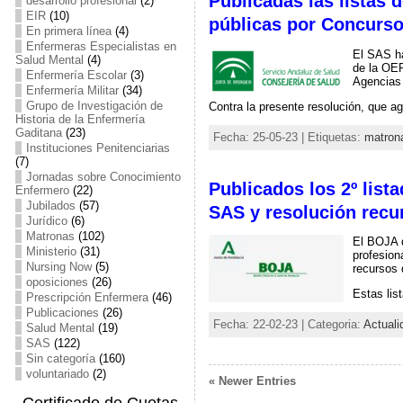
Publicadas las listas 
desarrollo profesional
(2)
EIR
(10)
públicas por Concurso
En primera línea
(4)
Enfermeras Especialistas en
El SAS ha
Salud Mental
(4)
de la OEP
Enfermería Escolar
(3)
Agencias 
Enfermería Militar
(34)
Grupo de Investigación de
Contra la presente resolución, que ag
Historia de la Enfermería
Gaditana
(23)
Fecha: 25-05-23 | Etiquetas:
matron
Instituciones Penitenciarias
(7)
Jornadas sobre Conocimiento
Publicados los 2º list
Enfermero
(22)
Jubilados
(57)
SAS y resolución recur
Jurídico
(6)
Matronas
(102)
El BOJA d
Ministerio
(31)
profesion
Nursing Now
(5)
recursos 
oposiciones
(26)
Estas lis
Prescripción Enfermera
(46)
Publicaciones
(26)
Fecha: 22-02-23 | Categoria:
Actuali
Salud Mental
(19)
SAS
(122)
Sin categoría
(160)
voluntariado
(2)
« Newer Entries