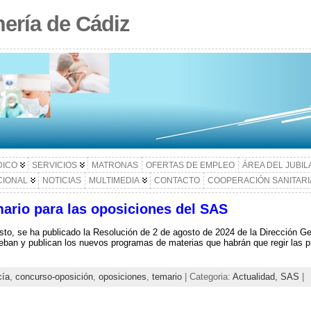
ería de Cádiz
DICO
SERVICIOS
MATRONAS
OFERTAS DE EMPLEO
ÁREA DEL JUBI
CIONAL
NOTICIAS
MULTIMEDIA
CONTACTO
COOPERACIÓN SANITARI
ario para las oposiciones del SAS
to, se ha publicado la Resolución de 2 de agosto de 2024 de la Dirección Ge
eban y publican los nuevos programas de materias que habrán que regir las p
cía
,
concurso-oposición
,
oposiciones
,
temario
| Categoria:
Actualidad,
SAS
|