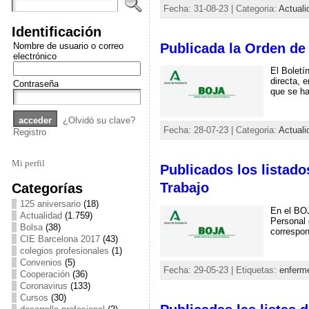
Fecha: 31-08-23 | Categoria:
Actuali
Identificación
Publicada la Orden de 
Nombre de usuario o correo
electrónico
El Boletí
directa, e
Contraseña
que se ha
¿Olvidó su clave?
Fecha: 28-07-23 | Categoria:
Actuali
Registro
Mi perfil
Publicados los listado
Categorías
Trabajo
125 aniversario
(18)
En el BOJ
Actualidad
(1.759)
Personal 
Bolsa
(38)
correspon
CIE Barcelona 2017
(43)
colegios profesionales
(1)
Convenios
(5)
Fecha: 29-05-23 | Etiquetas:
enferme
Cooperación
(36)
Coronavirus
(133)
Cursos
(30)