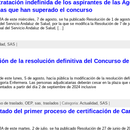
ratación indefinida de los aspirantes de las A
ias que han superado el concurso
A de este miércoles, 7 de agosto, se ha publicado Resolución de 1 de agosto
del Servicio Andaluz de Salud, por la que se modifica la Resolución de 7 de j
al del Servicio Andaluz de Salud, […]
dad,
SAS
|
ón de la resolución definitiva del Concurso d
e este lunes, 5 de agosto, hacía pública la modificación de la resolución def
oría Enfermera. Las personas adjudicatarias deberán cesar en la plaza que
ontados a partir del día 2 de septiembre de 2024 inclusive
o de traslado
,
OEP
,
sas
,
traslados
| Categoria:
Actualidad,
SAS
|
stado del primer proceso de certificación de Ca
A de este martes, 2 de julio, se ha publicado Resolución de 27 de junio de 2