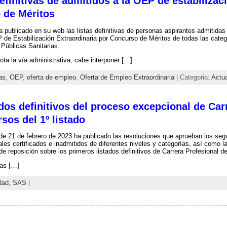
definitivas de admitidos a la OEP de estabiliza
 de Méritos
 publicado en su web las listas definitivas de personas aspirantes admitidas
 de Estabilización Extraordinaria por Concurso de Méritos de todas las cate
Públicas Sanitarias.
ota la vía administrativa, cabe interponer […]
as
,
OEP
,
oferta de empleo
,
Oferta de Empleo Extraordinaria
| Categoria:
Actu
ados definitivos del proceso excepcional de Car
sos del 1º listado
e 21 de febrero de 2023 ha publicado las resoluciones que aprueban los segu
ales certificados e inadmitidos de diferentes niveles y categorías, así como l
de reposición sobre los primeros listados definitivos de Carrera Profesional 
tas […]
dad,
SAS
|