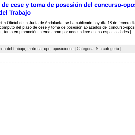
 de cese y toma de posesión del concurso-opos
del Trabajo
etín Oficial de la Junta de Andalucía, se ha publicado hoy día 18 de febrero 
l cómputo del plazo de cese y toma de posesión aplazados del concurso-oposic
s, tanto en promoción interna como por acceso libre en las especialidades […
ría del trabajo
,
matrona
,
ope
,
oposiciones
| Categoria:
Sin categoría
|