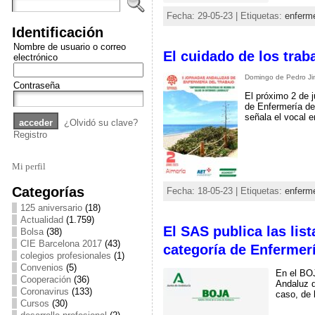
Fecha: 29-05-23 | Etiquetas:
enferme
Identificación
Nombre de usuario o correo
El cuidado de los trab
electrónico
Domingo de Pedro Ji
Contraseña
El próximo 2 de 
de Enfermería del
señala el vocal 
¿Olvidó su clave?
Registro
Mi perfil
Categorías
Fecha: 18-05-23 | Etiquetas:
enferme
125 aniversario
(18)
Actualidad
(1.759)
El SAS publica las lis
Bolsa
(38)
CIE Barcelona 2017
(43)
categoría de Enfermerí
colegios profesionales
(1)
Convenios
(5)
En el BOJ
Cooperación
(36)
Andaluz d
Coronavirus
(133)
caso, de 
Cursos
(30)