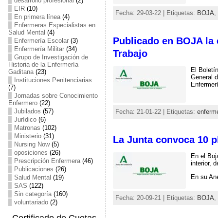
desarrollo profesional
(2)
EIR
(10)
Fecha: 29-03-22 | Etiquetas:
BOJA
,
En primera línea
(4)
Enfermeras Especialistas en
Salud Mental
(4)
Publicado en BOJA la 
Enfermería Escolar
(3)
Enfermería Militar
(34)
Trabajo
Grupo de Investigación de
Historia de la Enfermería
El Boletí
Gaditana
(23)
General d
Instituciones Penitenciarias
Enfermerí
(7)
Jornadas sobre Conocimiento
Enfermero
(22)
Jubilados
(57)
Fecha: 21-01-22 | Etiquetas:
enferme
Jurídico
(6)
Matronas
(102)
Ministerio
(31)
La Junta convoca 10 p
Nursing Now
(5)
oposiciones
(26)
En el Boj
Prescripción Enfermera
(46)
interior,
Publicaciones
(26)
En su Ane
Salud Mental
(19)
SAS
(122)
Sin categoría
(160)
Fecha: 20-09-21 | Etiquetas:
BOJA
,
voluntariado
(2)