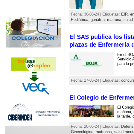
Fecha: 30-08-24 | Etiquetas:
EIR
,
en
Pediátrica
,
geriatría
,
matrona
,
salud
El SAS publica los lis
plazas de Enfermería d
En el BOJ
Servicio 
para la p
Fecha: 27-05-24 | Etiquetas:
concurs
El Colegio de Enfermer
El Colegi
mañana, c
la tarde,
Fecha: 20-05-24 | Etiquetas:
Defens
Ginecológica
,
matronas
,
salud ment