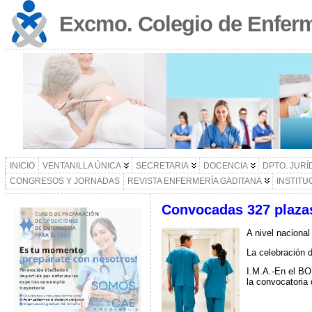
Excmo. Colegio de Enferm
INICIO
VENTANILLA ÚNICA
SECRETARIA
DOCENCIA
DPTO. JURÍ
CONGRESOS Y JORNADAS
REVISTA ENFERMERÍA GADITANA
INSTITU
Convocadas 327 plazas
A nivel naciona
La celebración d
I.M.A.-En el BO
la convocatoria