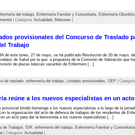
fermería del trabajo
,
Enfermería Familiar y Comunitaria
,
Enfermería Obstétri
 mental
| Categoria:
Actualidad,
Matronas
|
tados provisionales del Concurso de Traslado p
el Trabajo
A de este lunes, 27 de mayo, se ha publicado Resolución de 20 de mayo, de 
Andaluz de Salud por la que, a propuesta de la Comisión de Valoración que ha
rovisión de plazas básicas vacantes de Enfermero […]
o de traslado
,
enfermería del trabajo
,
Listados provisionales
,
OEP
| Categori
ía reúne a los nuevos especialistas en un acto
o provincial brindó homenaje a los nuevos especialistas a lo largo de la jorna
on la organización del acto de defensa de trabajos de los residentes de Enfe
 con un acto para dar la bienvenida a los nuevos especialistas […]
a de Trabajos
,
EIR
,
enfermería del trabajo
,
Enfermería Familiar y Comunitaria
al
| Categoria:
Actualidad
|