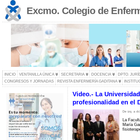
Excmo. Colegio de Enferm
INICIO
VENTANILLA ÚNICA
SECRETARIA
DOCENCIA
DPTO. JURÍ
CONGRESOS Y JORNADAS
REVISTA ENFERMERÍA GADITANA
INSTITU
Video.- La Universida
profesionalidad en el 
De izq. a d
La Facult
María Gar
fisiotera