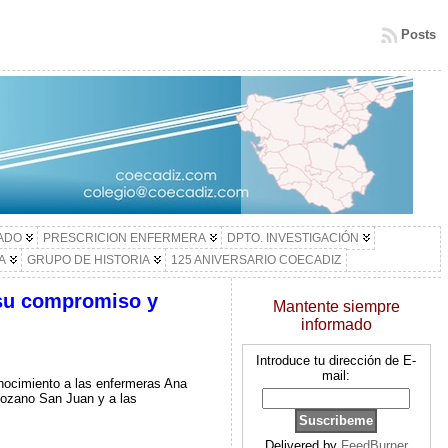
Posts
LADO
PRESCRICION ENFERMERA
DPTO. INVESTIGACIÓN
A
GRUPO DE HISTORIA
125 ANIVERSARIO COECADIZ
 su compromiso y
Mantente siempre
informado
Introduce tu dirección de E-
mail:
onocimiento a las enfermeras Ana
ozano San Juan y a las
Delivered by
FeedBurner