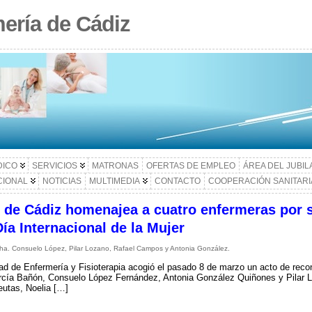
ería de Cádiz
DICO
SERVICIOS
MATRONAS
OFERTAS DE EMPLEO
ÁREA DEL JUBI
CIONAL
NOTICIAS
MULTIMEDIA
CONTACTO
COOPERACIÓN SANITARI
d de Cádiz homenajea a cuatro enfermeras por
Día Internacional de la Mujer
cha. Consuelo López, Pilar Lozano, Rafael Campos y Antonia González.
ad de Enfermería y Fisioterapia acogió el pasado 8 de marzo un acto de rec
cía Bañón, Consuelo López Fernández, Antonia González Quiñones y Pilar L
peutas, Noelia […]