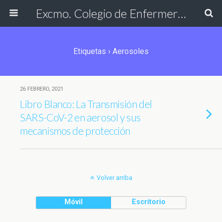
Excmo. Colegio de Enfermería de Cádiz
Etiquetas › Aerosoles
26 FEBRERO, 2021
Libro Blanco: La Transmisión del
SARS-CoV-2 en aerosol y sus
mecanismos de protección
Volver arriba
Móvil
Escritorio