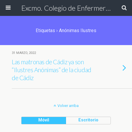
Excmo. Colegio de Enfermería de Cádiz
Etiquetas › Anónimas Ilustres
31 MARZO, 2022
Las matronas de Cádiz ya son
“Ilustres Anónimas” de la ciudad
de Cádiz
Volver arriba
Móvil
Escritorio