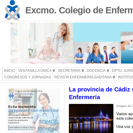
Excmo. Colegio de Enferm
INICIO
VENTANILLA ÚNICA
SECRETARIA
DOCENCIA
DPTO. JURÍ
CONGRESOS Y JORNADAS
REVISTA ENFERMERÍA GADITANA
INSTITU
La provincia de Cádiz 
Enfermería
Imagen de 2
Varios ay
este cole
Una voz p