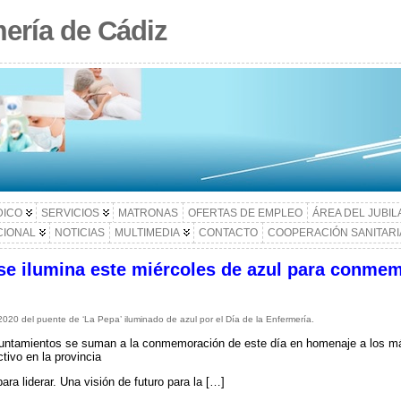
ería de Cádiz
DICO
SERVICIOS
MATRONAS
OFERTAS DE EMPLEO
ÁREA DEL JUBI
CIONAL
NOTICIAS
MULTIMEDIA
CONTACTO
COOPERACIÓN SANITARI
se ilumina este miércoles de azul para conmemo
020 del puente de ‘La Pepa’ iluminado de azul por el Día de la Enfermería.
untamientos se suman a la conmemoración de este día en homenaje a los má
ctivo en la provincia
ara liderar. Una visión de futuro para la […]