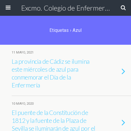
Excmo. Colegio de Enfermería de Cádiz
Etiquetas › Azul
11 MAYO, 2021
La provincia de Cádiz se ilumina
este miércoles de azul para
conmemorar el Día de la
Enfermería
10 MAYO, 2020
El puente de la Constitución de
1812 y la fuente de la Plaza de
Sevilla se iluminarán de azul por el