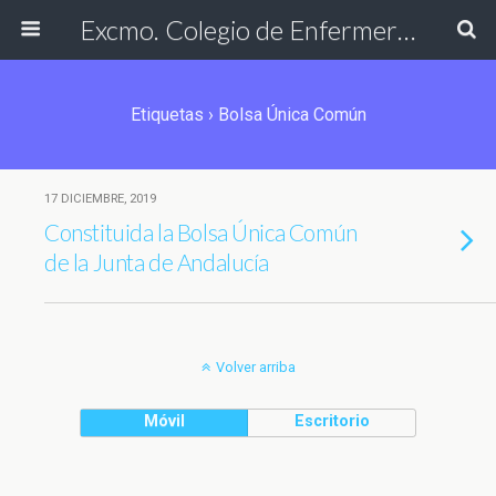
Excmo. Colegio de Enfermería de Cádiz
Etiquetas › Bolsa Única Común
17 DICIEMBRE, 2019
Constituida la Bolsa Única Común
de la Junta de Andalucía
Volver arriba
Móvil
Escritorio