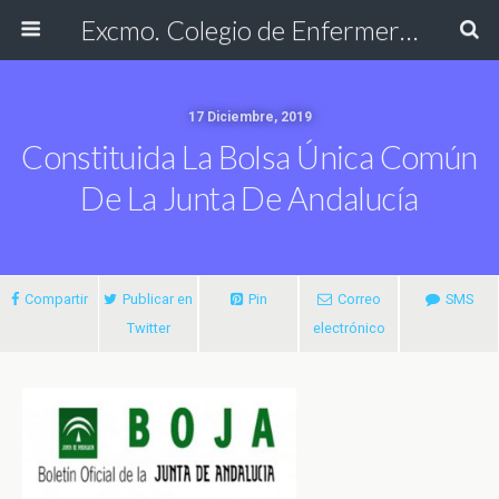
Excmo. Colegio de Enfermería de Cádiz
17 Diciembre, 2019
Constituida La Bolsa Única Común
De La Junta De Andalucía
Compartir
Publicar en
Pin
Correo
SMS
Twitter
electrónico