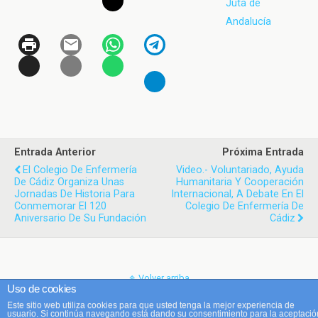
Juta de
Andalucía
Entrada Anterior
Próxima Entrada
El Colegio De Enfermería
Video.- Voluntariado, Ayuda
De Cádiz Organiza Unas
Humanitaria Y Cooperación
Jornadas De Historia Para
Internacional, A Debate En El
Conmemorar El 120
Colegio De Enfermería De
Aniversario De Su Fundación
Cádiz
Volver arriba
Uso de cookies
Este sitio web utiliza cookies para que usted tenga la mejor experiencia de
Móvil
Escritorio
usuario. Si continúa navegando está dando su consentimiento para la aceptació