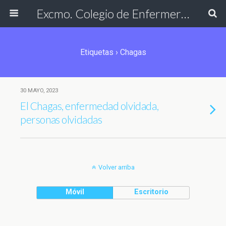
Excmo. Colegio de Enfermería de Cádiz
Etiquetas › Chagas
30 MAYO, 2023
El Chagas, enfermedad olvidada,
personas olvidadas
Volver arriba
Móvil
Escritorio