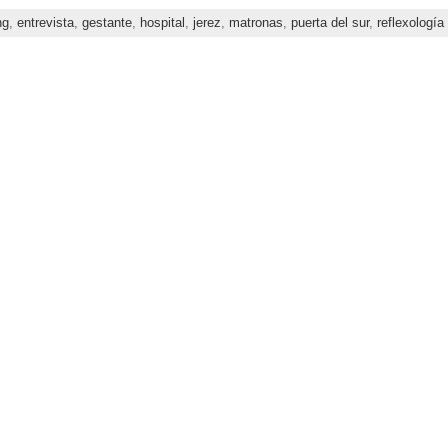
ng
,
entrevista
,
gestante
,
hospital
,
jerez
,
matronas
,
puerta del sur
,
reflexología