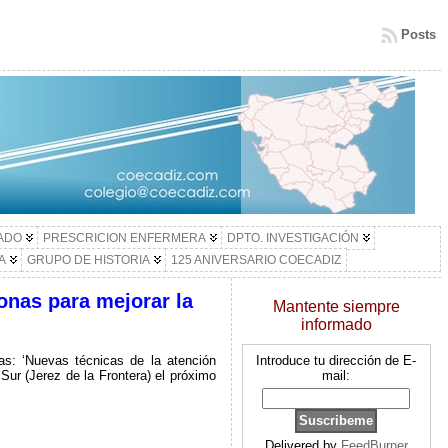
Posts
LADO
PRESCRICION ENFERMERA
DPTO. INVESTIGACIÓN
A
GRUPO DE HISTORIA
125 ANIVERSARIO COECADIZ
ronas para mejorar la
Mantente siempre
informado
as: ‘Nuevas técnicas de la atención
Introduce tu dirección de E-
 Sur (Jerez de la Frontera) el próximo
mail:
Delivered by
FeedBurner