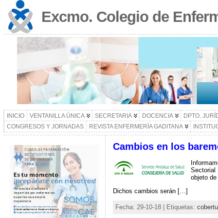
Excmo. Colegio de Enferm
INICIO
VENTANILLA ÚNICA
SECRETARIA
DOCENCIA
DPTO. JURÍ
CONGRESOS Y JORNADAS
REVISTA ENFERMERÍA GADITANA
INSTITU
Cambios en los barem
Informam
Sectorial
objeto de
Dichos cambios serán […]
Fecha: 29-10-18 | Etiquetas:
cobertu