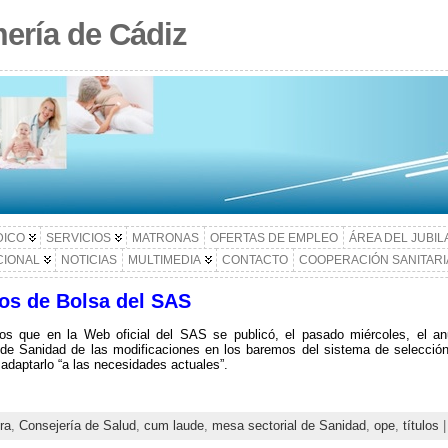
ería de Cádiz
DICO
SERVICIOS
MATRONAS
OFERTAS DE EMPLEO
ÁREA DEL JUBI
CIONAL
NOTICIAS
MULTIMEDIA
CONTACTO
COOPERACIÓN SANITARI
os de Bolsa del SAS
os que en la Web oficial del SAS se publicó, el pasado miércoles, el an
 de Sanidad de las modificaciones en los baremos del sistema de selecció
 adaptarlo “a las necesidades actuales”.
ra
,
Consejería de Salud
,
cum laude
,
mesa sectorial de Sanidad
,
ope
,
títulos
|