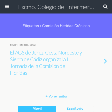
Excmo. Colegio de Enfermería de Cádiz
Etiquetas › Comisión Heridas Crónicas
8 SEPTIEMBRE, 2023
El AGS de Jerez, Costa Noroeste y
Sierra de Cádiz organiza la I
Jornada de la Comisión de
Heridas
Volver arriba
Móvil
Escritorio