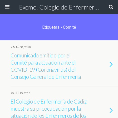
Excmo. Colegio de Enfermería de Cádiz
Etiquetas › Comité
2 MARZO, 2020
Comunicado emitido por el
Comité para actuación ante el
COVID-19 (Coronavirus) del
Consejo General de Enfermería
25 JULIO, 2016
El Colegio de Enfermería de Cádiz
muestra su preocupación por la
situación de los Enfermeros de los