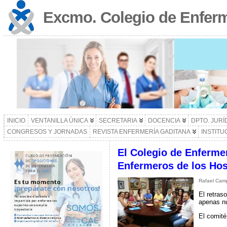
Excmo. Colegio de Enferm
INICIO
VENTANILLA ÚNICA
SECRETARIA
DOCENCIA
DPTO. JURÍ
CONGRESOS Y JORNADAS
REVISTA ENFERMERÍA GADITANA
INSTITU
El Colegio de Enfermer
Enfermeros de los Hos
Rafael Camp
El retras
apenas n
El comité