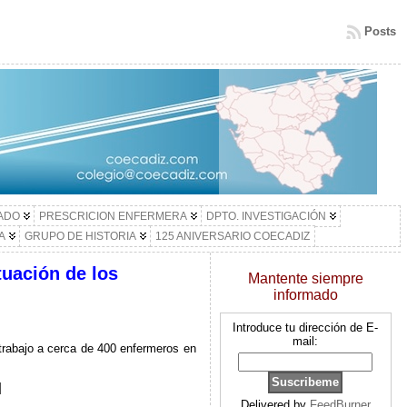
Posts
LADO
PRESCRICION ENFERMERA
DPTO. INVESTIGACIÓN
A
GRUPO DE HISTORIA
125 ANIVERSARIO COECADIZ
tuación de los
Mantente siempre
informado
Introduce tu dirección de E-
mail:
 trabajo a cerca de 400 enfermeros en
]
Delivered by
FeedBurner