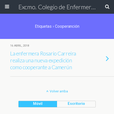
Excmo. Colegio de Enfermería de Cádiz
Etiquetas › Cooperanción
16 ABRIL, 2018
La enfermera Rosario Carreira
realiza una nueva expedición
como cooperante a Camerún
Volver arriba
Móvil
Escritorio