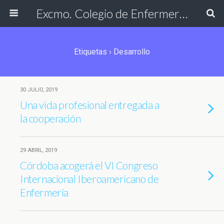
Excmo. Colegio de Enfermería de Cádiz
Etiquetas › Desarrollo
30 JULIO, 2019
Una vida profesional entregada a
la cooperación
29 ABRIL, 2019
Córdoba acogerá el VI Congreso
Internacional Iberoamericano de
Enfermería