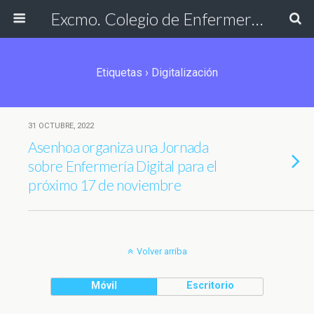
Excmo. Colegio de Enfermería de Cádiz
Etiquetas › Digitalización
31 OCTUBRE, 2022
Asenhoa organiza una Jornada
sobre Enfermería Digital para el
próximo 17 de noviembre
Volver arriba
Móvil
Escritorio