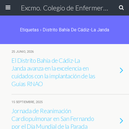
Excmo. Colegio de Enfermería de Cádiz
Etiquetas › Distrito Bahía De Cádiz-La Janda
25 JUNIO, 2026
El Distrito Bahía de Cádiz-La
Janda avanza en la excelencia en
cuidados con la implantación de las
Guías RNAO
15 SEPTIEMBRE, 2025
Jornada de Reanimación
Cardiopulmonar en San Fernando
por el Día Mundial de la Parada