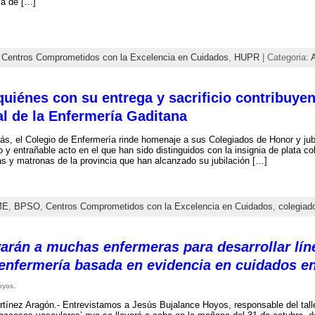
ía de […]
,
Centros Comprometidos con la Excelencia en Cuidados
,
HUPR
| Categoria:
A
iénes con su entrega y sacrificio contribuyen 
al de la Enfermería Gaditana
s, el Colegio de Enfermería rinde homenaje a sus Colegiados de Honor y jubi
 y entrañable acto en el que han sido distinguidos con la insignia de plata co
s y matronas de la provincia que han alcanzado su jubilación […]
ME
,
BPSO
,
Centros Comprometidos con la Excelencia en Cuidados
,
colegiad
arán a muchas enfermeras para desarrollar líne
 enfermería basada en evidencia en cuidados en
oyos.
ínez Aragón.- Entrevistamos a Jesús Bujalance Hoyos, responsable del taller