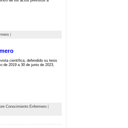
ntro de los actos previstos a
rmero
|
rmero
ista científica, defendido su tesis
lio de 2019 a 30 de junio de 2023,
bre Conocimiento Enfermero
|