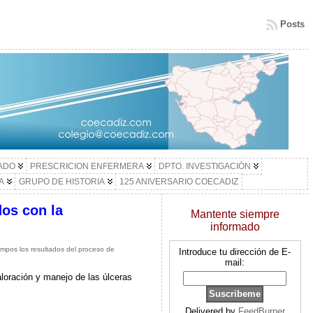
Posts
LADO
PRESCRICION ENFERMERA
DPTO. INVESTIGACIÓN
A
GRUPO DE HISTORIA
125 ANIVERSARIO COECADIZ
dos con la
Mantente siempre
informado
ampos los resultados del proceso de
Introduce tu dirección de E-
mail:
loración y manejo de las úlceras
Delivered by
FeedBurner