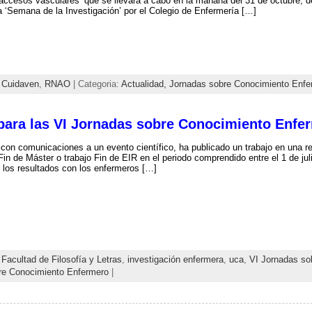
accesos vasculares’ que se llevará a cabo en la mañana del 31 de octubre, de
la ‘Semana de la Investigación’ por el Colegio de Enfermería […]
,
Cuidaven
,
RNAO
| Categoria:
Actualidad,
Jornadas sobre Conocimiento Enfe
n para las VI Jornadas sobre Conocimiento Enfe
 con comunicaciones a un evento científico, ha publicado un trabajo en una rev
 Fin de Máster o trabajo Fin de EIR en el periodo comprendido entre el 1 de ju
 los resultados con los enfermeros […]
,
Facultad de Filosofía y Letras
,
investigación enfermera
,
uca
,
VI Jornadas so
re Conocimiento Enfermero
|