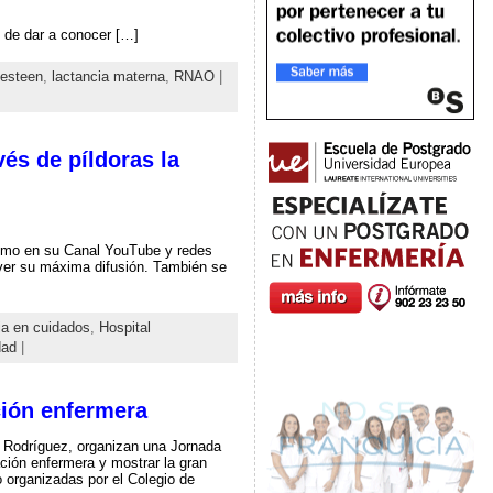
y de dar a conocer […]
vesteen
,
lactancia materna
,
RNAO
|
vés de píldoras la
como en su Canal YouTube y redes
ver su máxima difusión. También se
ia en cuidados
,
Hospital
dad
|
ión enfermera
s Rodríguez, organizan una Jornada
ación enfermera y mostrar la gran
 organizadas por el Colegio de