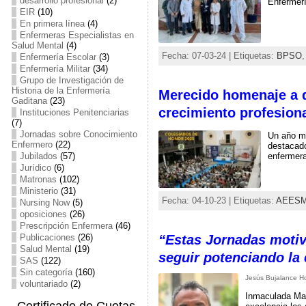
desarrollo profesional
(2)
Enfermer
EIR
(10)
En primera línea
(4)
Enfermeras Especialistas en
Salud Mental
(4)
Fecha: 07-03-24 | Etiquetas:
BPSO
Enfermería Escolar
(3)
Enfermería Militar
(34)
Grupo de Investigación de
Historia de la Enfermería
Merecido homenaje a qu
Gaditana
(23)
crecimiento profesion
Instituciones Penitenciarias
(7)
Jornadas sobre Conocimiento
Un año má
Enfermero
(22)
destacado
Jubilados
(57)
enfermera
Jurídico
(6)
Matronas
(102)
Ministerio
(31)
Fecha: 04-10-23 | Etiquetas:
AEES
Nursing Now
(5)
oposiciones
(26)
Prescripción Enfermera
(46)
Publicaciones
(26)
“Estas Jornadas motiv
Salud Mental
(19)
seguir potenciando la
SAS
(122)
Sin categoría
(160)
Jesús Bujalance H
voluntariado
(2)
Inmaculada Mart