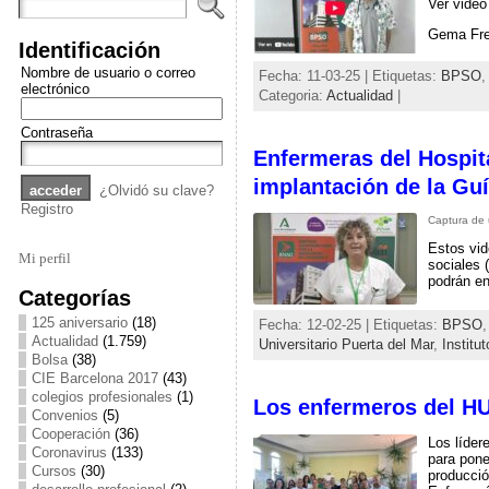
Ver video
Gema Frei
Identificación
Nombre de usuario o correo
Fecha: 11-03-25 | Etiquetas:
BPSO
electrónico
Categoria:
Actualidad
|
Contraseña
Enfermeras del Hospita
implantación de la Gu
¿Olvidó su clave?
Registro
Captura de 
Estos vid
Mi perfil
sociales 
podrán en
Categorías
125 aniversario
(18)
Fecha: 12-02-25 | Etiquetas:
BPSO
Actualidad
(1.759)
Universitario Puerta del Mar
,
Institu
Bolsa
(38)
CIE Barcelona 2017
(43)
colegios profesionales
(1)
Los enfermeros del H
Convenios
(5)
Cooperación
(36)
Los líder
Coronavirus
(133)
para pone
Cursos
(30)
producció