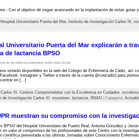
re.- Con el objetivo de seguir avanzando en la implantación de estas guías 
,
Hospital Universitario Puerta del Mar
,
Instituto de Investigación Carlos III
,
in
l Universitario Puerta del Mar explicarán a tra
ía de lactancia BPSO
una de las píldoras publicadas sobre otras Guías.
eos estarán disponibles en la web del Colegio de Enfermería de Cádiz, así 
(Facebook, Instagram y Twitter a través de la cuenta @coecadiz) para promo
contrar en […]
,
Carlos III
,
Centros Comprometidos con la Excelencia en Cuidados
,
excelenc
to de Investigación Carlos III
,
investeen
,
lactancia
,
RNAO
| Categoria:
Actuali
UPR muestran su compromiso con la investigac
es BPSO del Hospital Universitario de Puerto Real, Antonia González y Jesú
r en valor el compromiso de los profesionales de este Centro con la investig
n científica presentada a las últimas Jornadas sobre Conocimiento Enfermero