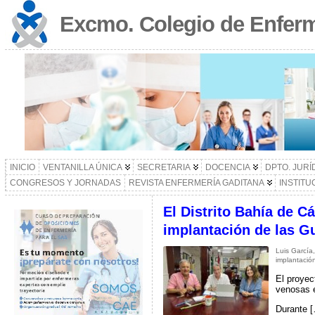
Excmo. Colegio de Enferm
INICIO
VENTANILLA ÚNICA
SECRETARIA
DOCENCIA
DPTO. JURÍ
CONGRESOS Y JORNADAS
REVISTA ENFERMERÍA GADITANA
INSTITU
El Distrito Bahía de C
implantación de las 
Luis García
implantació
El proyec
venosas e
Durante 