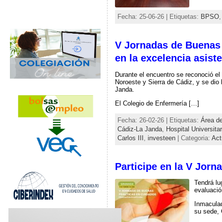
Fecha: 25-06-26 | Etiquetas:
BPSO
V Jornadas de Buenas 
en la excelencia asiste
Durante el encuentro se reconoció el
Noroeste y Sierra de Cádiz, y se dio 
Janda.
El Colegio de Enfermería […]
Fecha: 26-02-26 | Etiquetas:
Área d
Cádiz-La Janda
,
Hospital Universita
Carlos III
,
investeen
| Categoria:
Act
Participe en la V Jor
Tendrá lu
evaluació
Inmaculad
su sede,