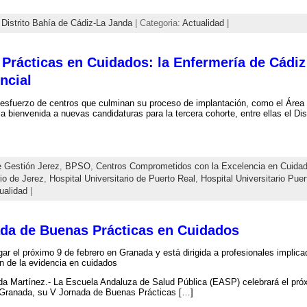
,
Distrito Bahía de Cádiz-La Janda
| Categoria:
Actualidad
|
Prácticas en Cuidados: la Enfermería de Cádiz 
ncial
 esfuerzo de centros que culminan su proceso de implantación, como el Área 
la bienvenida a nuevas candidaturas para la tercera cohorte, entre ellas el Di
e Gestión Jerez
,
BPSO
,
Centros Comprometidos con la Excelencia en Cuida
rio de Jerez
,
Hospital Universitario de Puerto Real
,
Hospital Universitario Puer
ualidad
|
nada de Buenas Prácticas en Cuidados
gar el próximo 9 de febrero en Granada y está dirigida a profesionales implica
n de la evidencia en cuidados
a Martínez.- La Escuela Andaluza de Salud Pública (EASP) celebrará el próx
 Granada, su V Jornada de Buenas Prácticas […]