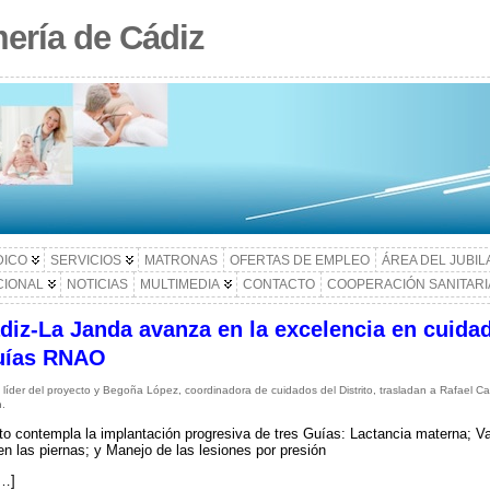
ería de Cádiz
DICO
SERVICIOS
MATRONAS
OFERTAS DE EMPLEO
ÁREA DEL JUBI
CIONAL
NOTICIAS
MULTIMEDIA
CONTACTO
COOPERACIÓN SANITARI
ádiz-La Janda avanza en la excelencia en cuida
Guías RNAO
, líder del proyecto y Begoña López, coordinadora de cuidados del Distrito, trasladan a Rafael C
n.
to contempla la implantación progresiva de tres Guías: Lactancia materna; Va
n las piernas; y Manejo de las lesiones por presión
[…]