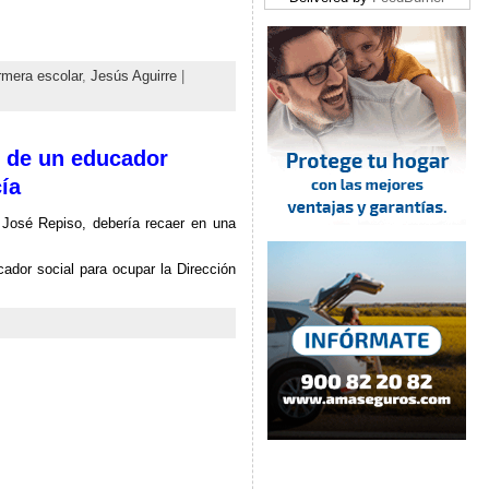
rmera escolar
,
Jesús Aguirre
|
 de un educador
ía
 José Repiso, debería recaer en una
dor social para ocupar la Dirección