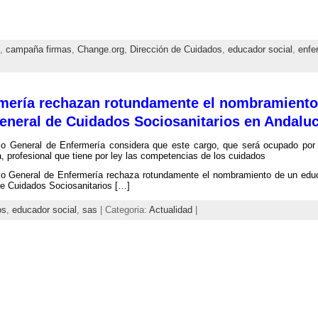
,
campaña firmas
,
Change.org
,
Dirección de Cuidados
,
educador social
,
enfe
rmería rechazan rotundamente el nombramiento
general de Cuidados Sociosanitarios en Andaluc
jo General de Enfermería considera que este cargo, que será ocupado por
, profesional que tiene por ley las competencias de los cuidados
o General de Enfermería rechaza rotundamente el nombramiento de un educa
e Cuidados Sociosanitarios […]
os
,
educador social
,
sas
| Categoria:
Actualidad
|