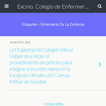
Excmo. Colegio de Enfermería de Cádiz
Etiquetas › Enfermería De La Defensa
23 AGOSTO, 2022
La Organización Colegial insta al
Gobierno a iniciar el
procedimiento de petición para
integrar a los enfermeros en la
Escala de Oficiales del Cuerpo
Militar de Sanidad
Volver arriba