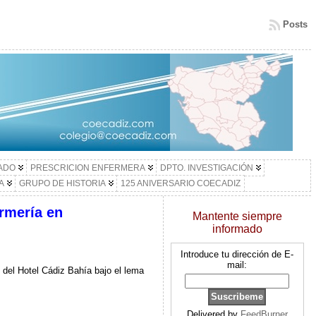
Posts
LADO
PRESCRICION ENFERMERA
DPTO. INVESTIGACIÓN
A
GRUPO DE HISTORIA
125 ANIVERSARIO COECADIZ
rmería en
Mantente siempre
informado
Introduce tu dirección de E-
mail:
s del Hotel Cádiz Bahía bajo el lema
Delivered by
FeedBurner