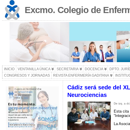
Excmo. Colegio de Enferm
INICIO
VENTANILLA ÚNICA
SECRETARIA
DOCENCIA
DPTO. JURÍ
CONGRESOS Y JORNADAS
REVISTA ENFERMERÍA GADITANA
INSTITU
Cádiz será sede del X
Neurociencias
De izq. a d
Esta cita
“Integrac
La Asoci