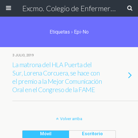
Excmo. Colegio de Enfermería de Cádiz
Etiquetas › Epi-No
3 JULIO, 2019
La matrona del HLA Puerta del
Sur, Lorena Corcuera, se hace con
el premio a la Mejor Comunicación
Oral en el Congreso de la FAME
Volver arriba
Móvil
Escritorio