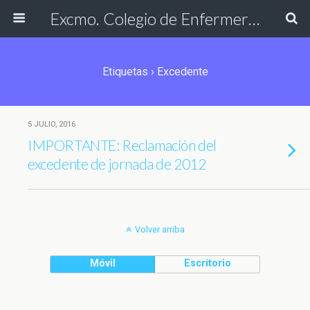
Excmo. Colegio de Enfermería de Cádiz
Etiquetas › Excedente
5 JULIO, 2016
IMPORTANTE: Reclamación del
excedente de jornada de 2012
Volver arriba
Móvil
Escritorio