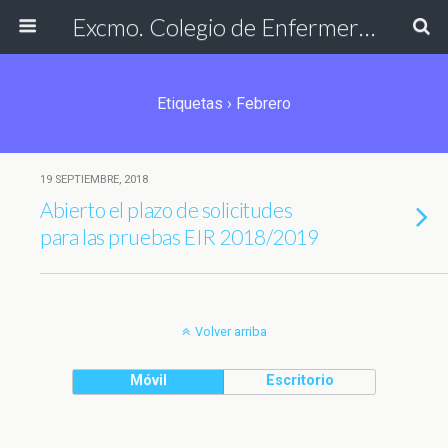
Excmo. Colegio de Enfermería de Cádiz
Etiquetas › Febrero
19 SEPTIEMBRE, 2018
Abierto el plazo de solicitudes
para las pruebas EIR 2018/2019
Volver arriba
Móvil
Escritorio