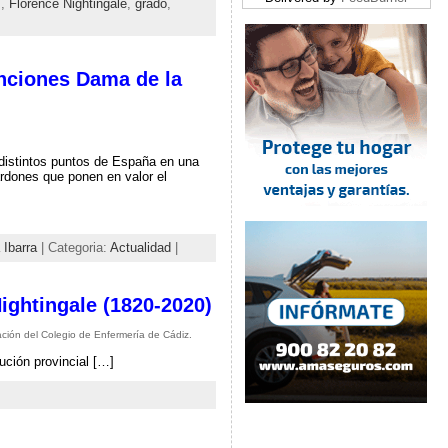
z
,
Florence Nightingale
,
grado
,
inciones Dama de la
 distintos puntos de España en una
rdones que ponen en valor el
Ibarra
| Categoria:
Actualidad
|
ightingale (1820-2020)
ación del Colegio de Enfermería de Cádiz.
ución provincial […]