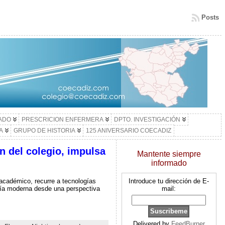
Posts
LADO
PRESCRICION ENFERMERA
DPTO. INVESTIGACIÓN
A
GRUPO DE HISTORIA
125 ANIVERSARIO COECADIZ
n del colegio, impulsa
Mantente siempre
informado
 académico, recurre a tecnologías
Introduce tu dirección de E-
ería moderna desde una perspectiva
mail:
Delivered by
FeedBurner