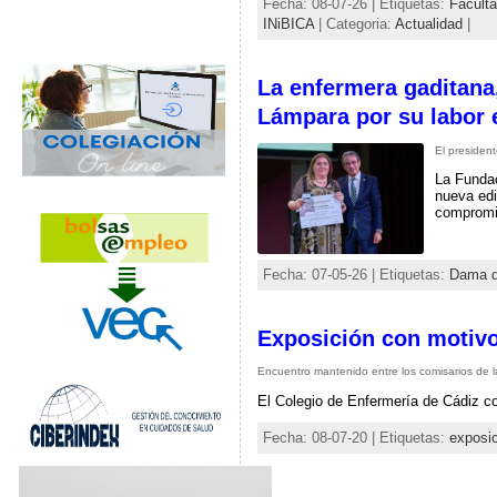
Fecha: 08-07-26 | Etiquetas:
Faculta
INiBICA
| Categoria:
Actualidad
|
La enfermera gaditana
Lámpara por su labor 
El president
La Fundac
nueva edi
compromis
Fecha: 07-05-26 | Etiquetas:
Dama d
Exposición con motivo
Encuentro mantenido entre los comisarios de l
El Colegio de Enfermería de Cádiz col
Fecha: 08-07-20 | Etiquetas:
exposi