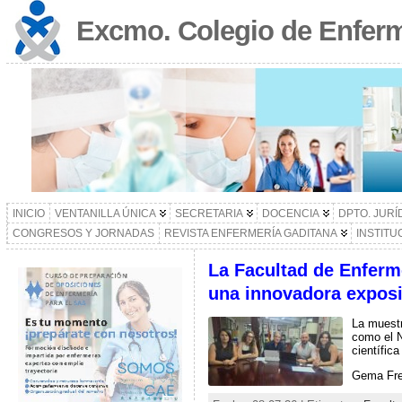
Excmo. Colegio de Enferm
INICIO
VENTANILLA ÚNICA
SECRETARIA
DOCENCIA
DPTO. JURÍ
CONGRESOS Y JORNADAS
REVISTA ENFERMERÍA GADITANA
INSTITU
La Facultad de Enferme
una innovadora exposic
La muestr
como el N
científica
Gema Frei