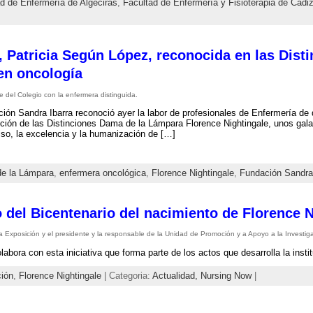
d de Enfermería de Algeciras
,
Facultad de Enfermería y Fisioterapia de Cádi
, Patricia Según López, reconocida en las Dist
en oncología
e del Colegio con la enfermera distinguida.
ión Sandra Ibarra reconoció ayer la labor de profesionales de Enfermería de
ción de las Distinciones Dama de la Lámpara Florence Nightingale, unos gala
o, la excelencia y la humanización de […]
e la Lámpara
,
enfermera oncológica
,
Florence Nightingale
,
Fundación Sandra 
 del Bicentenario del nacimiento de Florence N
a Exposición y el presidente y la responsable de la Unidad de Promoción y a Apoyo a la Investig
abora con esta iniciativa que forma parte de los actos que desarrolla la instit
ción
,
Florence Nightingale
| Categoria:
Actualidad,
Nursing Now
|