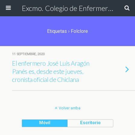
Excmo. Colegio de Enfermería de Cádiz
Etiquetas › Folclore
11 SEPTIEMBRE, 2020
El enfermero José Luis Aragón
Panés es, desde este jueves,
cronista oficial de Chiclana
Volver arriba
Móvil
Escritorio