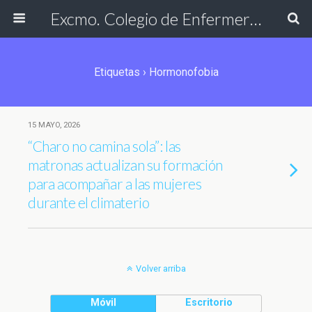
Excmo. Colegio de Enfermería de Cádiz
Etiquetas › Hormonofobia
15 MAYO, 2026
“Charo no camina sola”: las
matronas actualizan su formación
para acompañar a las mujeres
durante el climaterio
Volver arriba
Móvil
Escritorio