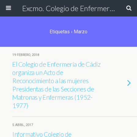
Excmo. Colegio de Enfermería de Cádiz
Etiquetas › Marzo
19 FEBRERO, 2018
El Colegio de Enfermería de Cádiz
organiza un Acto de
Reconocimiento a las mujeres
Presidentas de las Secciones de
Matronas y Enfermeras (1952-
1977)
5 ABRIL, 2017
Informativo Colegio de