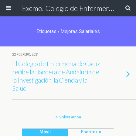
Excmo. Colegio de Enfermería de Cádiz
Etiquetas › Mejoras Salariales
22 FEBRERO, 2021
El Colegio de Enfermería de Cádiz
recibe la Bandera de Andalucía de
la Investigación, la Ciencia y la
Salud
Volver arriba
Móvil
Escritorio