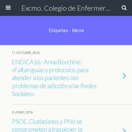
Excmo. Colegio de Enfermería de Cádiz
Etiquetas › Mesa
11 OCTUBRE, 2016
ENDICA16.- Anna Bocchino:
«Faltan guías y protocolos para
atender a los pacientes con
problemas de adicción a las Redes
Sociales»
9 JUNIO, 2016
PSOE, Ciudadanos y PNV se
comprometen a trasponer la