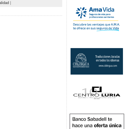
alidad
|