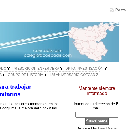
Posts
LADO
PRESCRICION ENFERMERA
DPTO. INVESTIGACIÓN
A
GRUPO DE HISTORIA
125 ANIVERSARIO COECADIZ
ara trabajar
Mantente siempre
nitarios
informado
ión en los actuales momentos en los
Introduce tu dirección de E-
a conjunta la mejora del SNS y las
mail:
Delivered by
FeedBurner