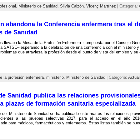
ofesional
,
Ministerio de Sanidad
,
Silvia Calzón
,
Vicenç Martínez
| Categoria:
ón abandona la Conferencia enfermera tras el d
os de Sanidad
s llevaba la Mesa de la Profesión Enfermera -compuesta por el Consejo Gene
a SATSE– esperando a la celebración de una conferencia con el ministerio y
roblemas que atraviesa la profesión desde el punto de vista del empleo y su d
 la profesión enfermera
,
ministerio
,
Ministerio de Sanidad
| Categoria:
Actual
de Sanidad publica las relaciones provisionale
a plazas de formación sanitaria especializada
 del Ministerio de Sanidad se ha publicado este martes las relaciones provi
ndientes a las pruebas selectivas 2017, para el acceso en el año 2018
zada para médicos, farmacéuticos y enfermeros. Estas listas también se pue