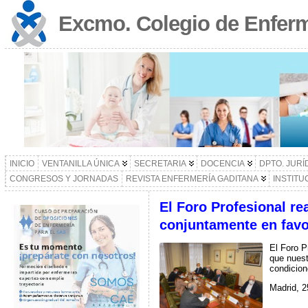
Excmo. Colegio de Enferm
INICIO
VENTANILLA ÚNICA
SECRETARIA
DOCENCIA
DPTO. JURÍ
CONGRESOS Y JORNADAS
REVISTA ENFERMERÍA GADITANA
INSTITU
El Foro Profesional re
conjuntamente en favor
El Foro P
que nuest
condicion
Madrid, 2