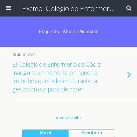
Excmo. Colegio de Enfermería de Cádiz
Etiquetas › Muerte Neonatal
25 JULIO, 2022
El Colegio de Enfermería de Cádiz
inaugura un memorial en honor a
los bebés que fallecen durante la
gestación o al poco de nacer
Volver arriba
Móvil
Escritorio