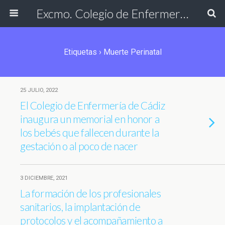
Excmo. Colegio de Enfermería de Cádiz
Etiquetas › Muerte Perinatal
25 JULIO, 2022
El Colegio de Enfermería de Cádiz
inaugura un memorial en honor a
los bebés que fallecen durante la
gestación o al poco de nacer
3 DICIEMBRE, 2021
La formación de los profesionales
sanitarios, la implantación de
protocolos y el acompañamiento a