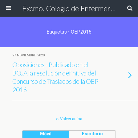
Excmo. Colegio de Enfermería de Cádiz
Etiquetas › OEP2016
27 NOVIEMBRE, 2020
Oposiciones.- Publicado en el
BOJA la resolución definitiva del
Concurso de Traslados de la OEP
2016
Volver arriba
Móvil
Escritorio