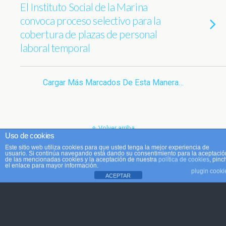
El Instituto Social de la Marina
convoca proceso selectivo para la
cobertura de plazas de personal
laboral temporal
Cargar Más Marcados De Esta Manera…
Volver arriba
Uso de cookies
Este sitio web utiliza cookies para que usted tenga la mejor experiencia de
Móvil
Escritorio
usuario. Si continúa navegando está dando su consentimiento para la aceptació
de las mencionadas cookies y la aceptación de nuestra
política de cookies
, pinc
el enlace para mayor información.
plugin cooki
ACEPTAR