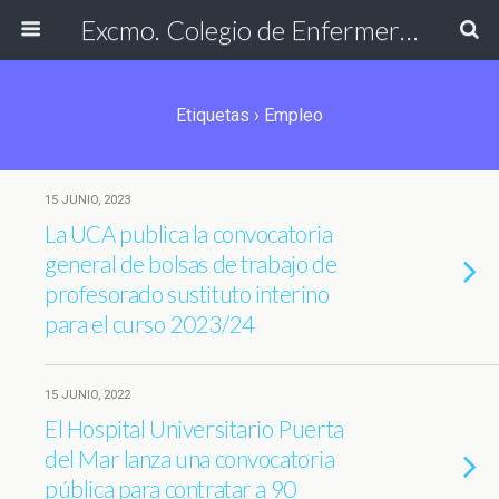
Excmo. Colegio de Enfermería de Cádiz
Etiquetas › Empleo
15 JUNIO, 2023
La UCA publica la convocatoria
general de bolsas de trabajo de
profesorado sustituto interino
para el curso 2023/24
15 JUNIO, 2022
El Hospital Universitario Puerta
del Mar lanza una convocatoria
pública para contratar a 90