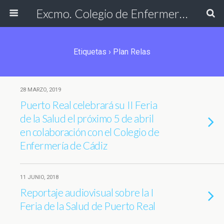
Excmo. Colegio de Enfermería de Cádiz
Etiquetas › Plan Relas
28 MARZO, 2019
Puerto Real celebrará su II Feria
de la Salud el próximo 5 de abril
en colaboración con el Colegio de
Enfermería de Cádiz
11 JUNIO, 2018
Reportaje audiovisual sobre la I
Feria de la Salud de Puerto Real