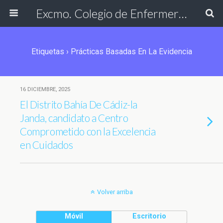
Excmo. Colegio de Enfermería de Cádiz
Etiquetas › Prácticas Basadas En La Evidencia
16 DICIEMBRE, 2025
El Distrito Bahía De Cádiz-la
Janda, candidato a Centro
Comprometido con la Excelencia
en Cuidados
Volver arriba
Móvil
Escritorio