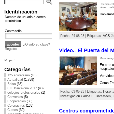
Reunión cel
técnico del
Identificación
Hablamos 
Nombre de usuario o correo
electrónico
Contraseña
Fecha: 24-08-23 | Etiquetas:
AGS Je
¿Olvidó su clave?
Registro
Video.- El Puerta del 
Mesa inaugu
Mi perfil
En este a
Categorías
hospitale
125 aniversario
(18)
Ver video
Actualidad
(1.759)
Gema Frei
Bolsa
(38)
CIE Barcelona 2017
(43)
Fecha: 03-05-23 | Etiquetas:
Hospita
colegios profesionales
(1)
Investigación Carlos III
,
investeen
,
Convenios
(5)
Cooperación
(36)
Coronavirus
(133)
Centros comprometidos 
Cursos
(30)