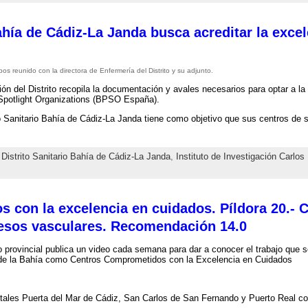
Bahía de Cádiz-La Janda busca acreditar la exce
s reunido con la directora de Enfermería del Distrito y su adjunto.
ión del Distrito recopila la documentación y avales necesarios para optar a l
Spotlight Organizations (BPSO España).
to Sanitario Bahía de Cádiz-La Janda tiene como objetivo que sus centros de
,
Distrito Sanitario Bahía de Cádiz-La Janda
,
Instituto de Investigación Carlos I
 con la excelencia en cuidados. Píldora 20.- 
esos vasculares. Recomendación 14.0
o provincial publica un video cada semana para dar a conocer el trabajo que s
de la Bahía como Centros Comprometidos con la Excelencia en Cuidados
tales Puerta del Mar de Cádiz, San Carlos de San Fernando y Puerto Real 