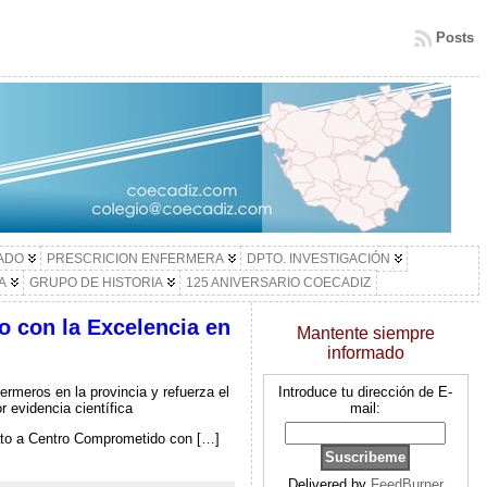
Posts
LADO
PRESCRICION ENFERMERA
DPTO. INVESTIGACIÓN
A
GRUPO DE HISTORIA
125 ANIVERSARIO COECADIZ
o con la Excelencia en
Mantente siempre
informado
rmeros en la provincia y refuerza el
Introduce tu dirección de E-
 evidencia científica
mail:
dato a Centro Comprometido con […]
Delivered by
FeedBurner