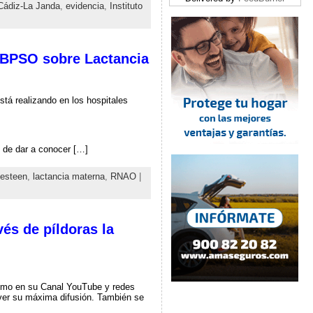
 Cádiz-La Janda
,
evidencia
,
Instituto
 BPSO sobre Lactancia
stá realizando en los hospitales
y de dar a conocer […]
vesteen
,
lactancia materna
,
RNAO
|
vés de píldoras la
como en su Canal YouTube y redes
ver su máxima difusión. También se