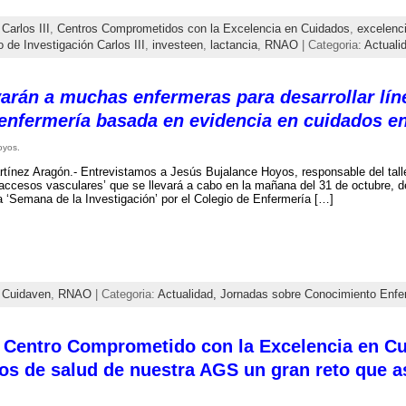
,
Carlos III
,
Centros Comprometidos con la Excelencia en Cuidados
,
excelenc
to de Investigación Carlos III
,
investeen
,
lactancia
,
RNAO
| Categoria:
Actuali
arán a muchas enfermeras para desarrollar líne
 enfermería basada en evidencia en cuidados en
oyos.
ínez Aragón.- Entrevistamos a Jesús Bujalance Hoyos, responsable del taller
accesos vasculares’ que se llevará a cabo en la mañana del 31 de octubre, de
la ‘Semana de la Investigación’ por el Colegio de Enfermería […]
,
Cuidaven
,
RNAO
| Categoria:
Actualidad,
Jornadas sobre Conocimiento Enfe
 Centro Comprometido con la Excelencia en Cu
pos de salud de nuestra AGS un gran reto que