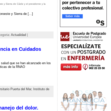
 y Sierra de Cádiz y el presidente y la
oroeste y Sierra de […]
tegoria:
Actualidad
|
encia en Cuidados
n salud que se han alcanzado en los
cticas de la RNAO
rsitario Puerta del Mar
,
Instituto de
anejo del dolor.