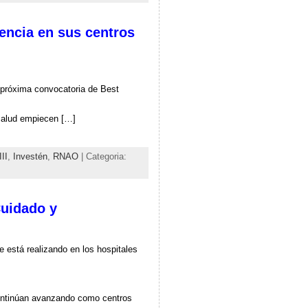
lencia en sus centros
a próxima convocatoria de Best
 salud empiecen […]
II
,
Investén
,
RNAO
| Categoria:
Cuidado y
e está realizando en los hospitales
continúan avanzando como centros