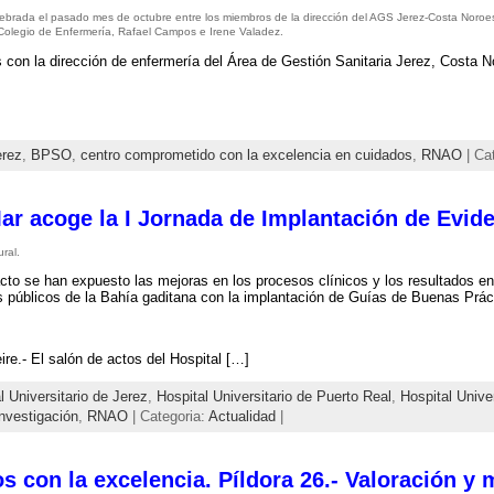
ebrada el pasado mes de octubre entre los miembros de la dirección del AGS Jerez-Costa Noroeste
 Colegio de Enfermería, Rafael Campos e Irene Valadez.
con la dirección de enfermería del Área de Gestión Sanitaria Jerez, Costa N
rez
,
BPSO
,
centro comprometido con la excelencia en cuidados
,
RNAO
| Ca
Mar acoge la I Jornada de Implantación de Evid
ral.
cto se han expuesto las mejoras en los procesos clínicos y los resultados e
s públicos de la Bahía gaditana con la implantación de Guías de Buenas Prá
re.- El salón de actos del Hospital […]
l Universitario de Jerez
,
Hospital Universitario de Puerto Real
,
Hospital Unive
investigación
,
RNAO
| Categoria:
Actualidad
|
con la excelencia. Píldora 26.- Valoración y m