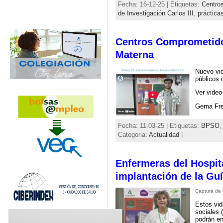
Fecha: 16-12-25 | Etiquetas:
Centro
de Investigación Carlos III
,
práctica
Centros Comprometido
Materna
Nuevo vid
públicos 
Ver video
Gema Frei
Fecha: 11-03-25 | Etiquetas:
BPSO
Categoria:
Actualidad
|
Enfermeras del Hospita
implantación de la Gu
Captura de 
Estos vid
sociales 
podrán en