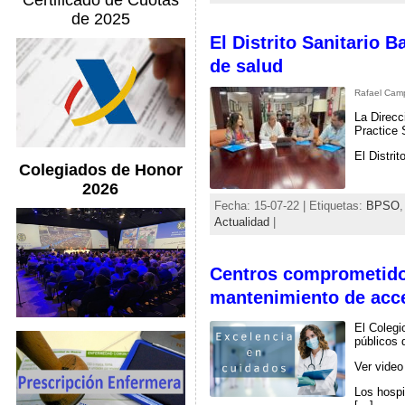
Certificado de Cuotas
de 2025
El Distrito Sanitario 
de salud
Rafael Campo
La Direcc
Practice 
El Distri
Colegiados de Honor
2026
Fecha: 15-07-22 | Etiquetas:
BPSO
Actualidad
|
Centros comprometidos
mantenimiento de acc
El Colegi
públicos 
Ver video
Los hospi