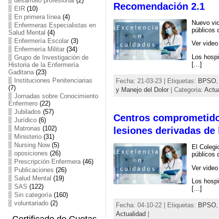
desarrollo profesional
(2)
Recomendación 2.1
EIR
(10)
En primera línea
(4)
Nuevo vid
Enfermeras Especialistas en
públicos 
Salud Mental
(4)
Enfermería Escolar
(3)
Ver video
Enfermería Militar
(34)
Los hospi
Grupo de Investigación de
[…]
Historia de la Enfermería
Gaditana
(23)
Instituciones Penitenciarias
Fecha: 21-03-23 | Etiquetas:
BPSO
(7)
y Manejo del Dolor
| Categoria:
Actu
Jornadas sobre Conocimiento
Enfermero
(22)
Jubilados
(57)
Centros comprometidos
Jurídico
(6)
Matronas
(102)
lesiones derivadas de
Ministerio
(31)
Nursing Now
(5)
El Colegi
oposiciones
(26)
públicos 
Prescripción Enfermera
(46)
Ver video
Publicaciones
(26)
Salud Mental
(19)
Los hospi
SAS
(122)
[…]
Sin categoría
(160)
voluntariado
(2)
Fecha: 04-10-22 | Etiquetas:
BPSO
Actualidad
|