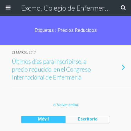
Excmo. Colegio de Enfermería de Cádiz
Etiquetas › Precios Reducidos
21 MARZO, 2017
Últimos días para inscribirse, a
precio reducido, en el Congreso
Internacional de Enfermería
Volver arriba
Móvil
Escritorio