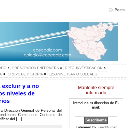
Posts
LADO
PRESCRICION ENFERMERA
DPTO. INVESTIGACIÓN
A
GRUPO DE HISTORIA
125 ANIVERSARIO COECADIZ
 excluir y a no
Mantente siempre
os niveles de
informado
rios
Introduce tu dirección de E-
mail:
a Dirección General de Personal del
ondientes Comisiones Centrales de
ificar del […]
Delivered by
FeedBurner