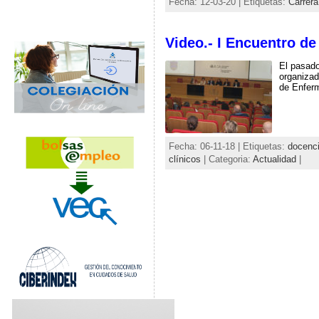
Fecha: 12-03-20 | Etiquetas:
Carrera
Video.- I Encuentro de
El pasado
organizad
de Enferm
Fecha: 06-11-18 | Etiquetas:
docenc
clínicos
| Categoria:
Actualidad
|