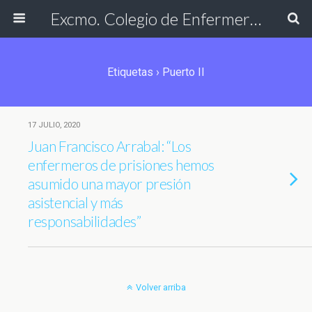
Excmo. Colegio de Enfermería de Cádiz
Etiquetas › Puerto II
17 JULIO, 2020
Juan Francisco Arrabal: “Los
enfermeros de prisiones hemos
asumido una mayor presión
asistencial y más
responsabilidades”
Volver arriba