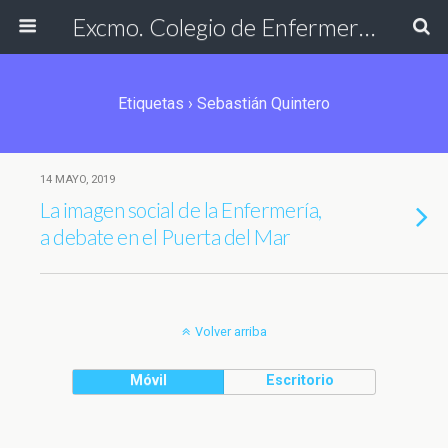
Excmo. Colegio de Enfermería de Cádiz
Etiquetas › Sebastián Quintero
14 MAYO, 2019
La imagen social de la Enfermería,
a debate en el Puerta del Mar
Volver arriba
Móvil
Escritorio