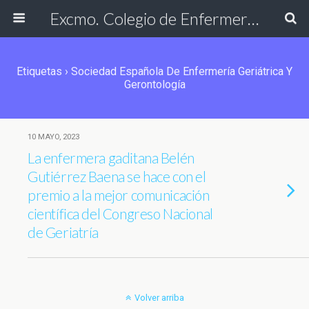
Excmo. Colegio de Enfermería de Cádiz
Etiquetas › Sociedad Española De Enfermería Geriátrica Y
Gerontología
10 MAYO, 2023
La enfermera gaditana Belén
Gutiérrez Baena se hace con el
premio a la mejor comunicación
científica del Congreso Nacional
de Geriatría
Volver arriba