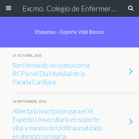
Excmo. Colegio de Enfermería de Cádiz
Etiquetas › Soporte Vital Básico
21 OCTUBRE, 2025
San Fernando se vuelca con la
RCP en el Día Mundial de la
Parada Cardíaca
23 SEPTIEMBRE, 2016
Abierta la inscripción para el IX
Experto Universitario en soporte
vital y manejo del politraumatizado
en atención primaria