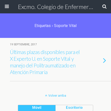
Excmo. Colegio de Enfermería de Cádiz
Etiquetas › Soporte Vital
19 SEPTIEMBRE, 2017
Últimas plazas disponibles para el
X Experto U. en Soporte Vital y
manejo del Politraumatizado en
Atención Primaria
Volver arriba
Móvil
Escritorio