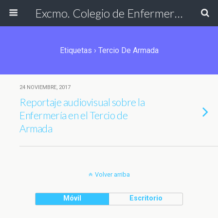
Excmo. Colegio de Enfermería de Cádiz
Etiquetas › Tercio De Armada
24 NOVIEMBRE, 2017
Reportaje audiovisual sobre la
Enfermería en el Tercio de
Armada
Volver arriba
Móvil
Escritorio