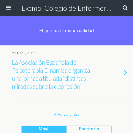
Excmo. Colegio de Enfermería de Cádiz
Etiquetas › Transexualidad
20 ABRIL, 2017
La Asociación Española de
Psicoterapia Dinámica organiza
una jornada titulada “distintas
miradas sobre la depresión”
Volver arriba
Móvil
Escritorio