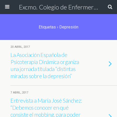
Excmo. Colegio de Enfermería de Cádiz
Etiquetas › Depresión
20 ABRIL, 2017
La Asociación Española de
Psicoterapia Dinámica organiza
una jornada titulada “distintas
miradas sobre la depresión”
7 ABRIL, 2017
Entrevista a María José Sánchez:
“Debemos conocer en qué
consiste el mobbing, para poder