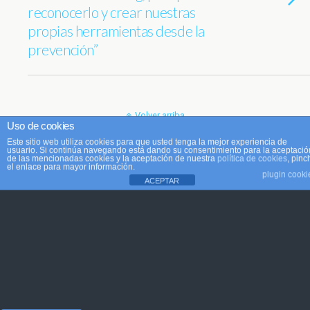
reconocerlo y crear nuestras
propias herramientas desde la
prevención”
Volver arriba
Uso de cookies
Este sitio web utiliza cookies para que usted tenga la mejor experiencia de
Móvil
Escritorio
usuario. Si continúa navegando está dando su consentimiento para la aceptació
de las mencionadas cookies y la aceptación de nuestra
política de cookies
, pinc
el enlace para mayor información.
plugin cooki
ACEPTAR